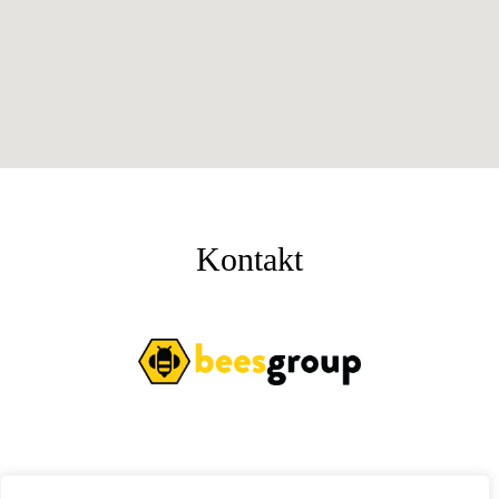
Kontakt
kontakt@
TworzymyReklame
.pl